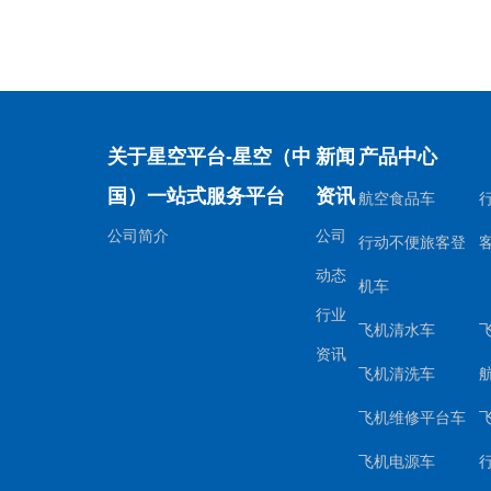
关于星空平台-星空（中
新闻
产品中心
国）一站式服务平台
资讯
航空食品车
公司简介
公司
行动不便旅客登
动态
机车
行业
飞机清水车
资讯
飞机清洗车
飞机维修平台车
飞机电源车