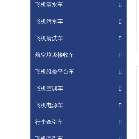
飞机清水车
飞机污水车
飞机清洗车
航空垃圾接收车
飞机维修平台车
飞机空调车
飞机电源车
行李牵引车
飞机牵引车